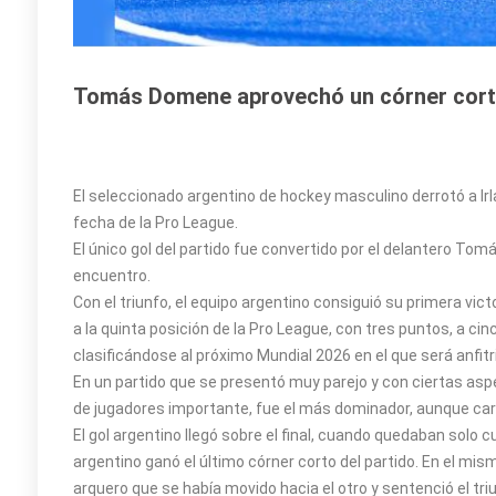
Tomás Domene aprovechó un córner corto 
El seleccionado argentino de hockey masculino derrotó a Irla
fecha de la Pro League.
El único gol del partido fue convertido por el delantero To
encuentro.
Con el triunfo, el equipo argentino consiguió su primera victo
a la quinta posición de la Pro League, con tres puntos, a cin
clasificándose al próximo Mundial 2026 en el que será anfitri
En un partido que se presentó muy parejo y con ciertas asp
de jugadores importante, fue el más dominador, aunque carec
El gol argentino llegó sobre el final, cuando quedaban solo c
argentino ganó el último córner corto del partido. En el m
arquero que se había movido hacia el otro y sentenció el tri