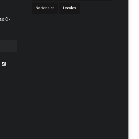
Nacionales
Locales
so C -