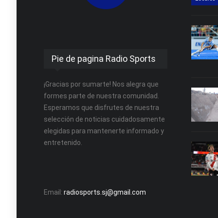
Pie de pagina Radio Sports
¡Gracias por sumarte! Nos alegra que
formes parte de nuestra comunidad.
Esperamos que disfrutes de nuestra
selección de noticias cuidadosamente
elegidas para mantenerte informado y
entretenido.
Email:
radiosports.sj@gmail.com