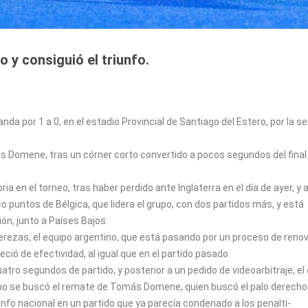
y consiguió el triunfo.
nda por 1 a 0, en el estadio Provincial de Santiago del Estero, por la 
más Domene, tras un córner corto convertido a pocos segundos del final
ria en el torneo, tras haber perdido ante Inglaterra en el día de ayer, y
co puntos de Bélgica, que lidera el grupo, con dos partidos más, y está
ón, junto a Países Bajos.
erezas, el equipo argentino, que está pasando por un proceso de reno
ió de efectividad, al igual que en el partido pasado.
uatro segundos de partido, y posterior a un pedido de videoarbitraje, el
ismo se buscó el remate de Tomás Domene, quien buscó el palo derecho
unfo nacional en un partido que ya parecía condenado a los penalti-