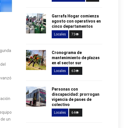
Garrafa Hogar comienza
agosto con operativos en
cinco departamentos
Locales
73
segunda
Cronograma de
mantenimiento de plazas
en el sector sur
 del
Locales
63
 avanzó
Personas con
discapacidad: prorrogan
vación
vigencia de pases de
colectivo
 equipo
Locales
64
 de un