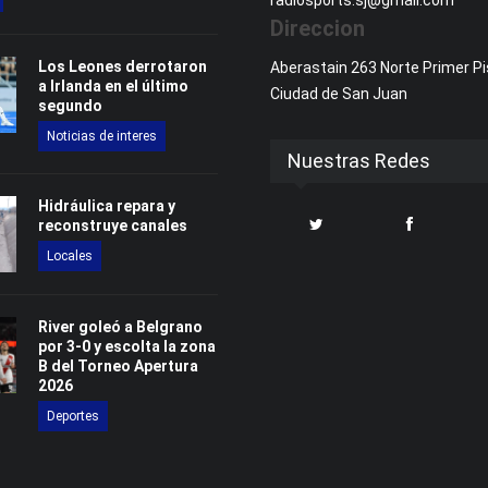
radiosports.sj@gmail.com
Direccion
Los Leones derrotaron
Aberastain 263 Norte Primer Pi
a Irlanda en el último
Ciudad de San Juan
segundo
Noticias de interes
Nuestras Redes
Hidráulica repara y
reconstruye canales
Locales
River goleó a Belgrano
por 3-0 y escolta la zona
B del Torneo Apertura
2026
Deportes