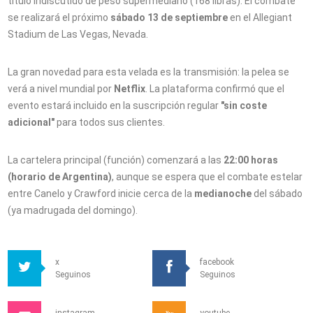
título indiscutido de peso supermediano (168 libras). El combate
se realizará el próximo
sábado 13 de septiembre
en el Allegiant
Stadium de Las Vegas, Nevada.
La gran novedad para esta velada es la transmisión: la pelea se
verá a nivel mundial por
Netflix
. La plataforma confirmó que el
evento estará incluido en la suscripción regular
"sin coste
adicional"
para todos sus clientes.
La cartelera principal (función) comenzará a las
22:00 horas
(horario de Argentina)
, aunque se espera que el combate estelar
entre Canelo y Crawford inicie cerca de la
medianoche
del sábado
(ya madrugada del domingo).
x
facebook
Seguinos
Seguinos
instagram
youtube