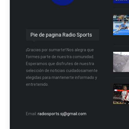
Pie de pagina Radio Sports
¡Gracias por sumarte! Nos alegra que
formes parte de nuestra comunidad.
Esperamos que disfrutes de nuestra
selección de noticias cuidadosamente
elegidas para mantenerte informado y
entretenido.
Email:
radiosports.sj@gmail.com