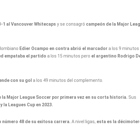
3-1 al Vancouver Whitecaps
y se consagró
campeón de la Major Lea
colombiano
Edier Ocampo en contra abrió el marcador
a los 9 minutos 
ed empataba el partido
a los 15 minutos pero
el argentino Rodrigo D
lende con su gol
a los 49 minutos del complemento.
a Major League Soccer por primera vez en su corta historia.
Sus
y la Leagues Cup en 2023.
lo número 48 de su exitosa carrera.
A nivel ligas,
esta es la décimoter