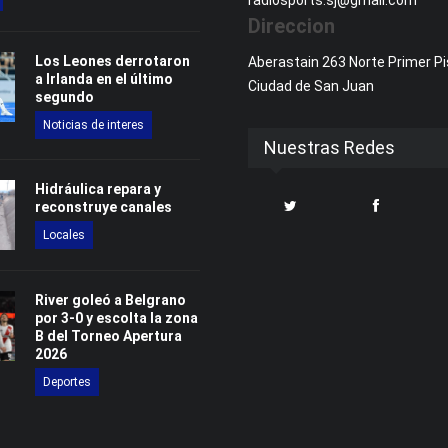
radiosports.sj@gmail.com
Direccion
Los Leones derrotaron
Aberastain 263 Norte Primer Pi
a Irlanda en el último
Ciudad de San Juan
segundo
Noticias de interes
Nuestras Redes
Hidráulica repara y
reconstruye canales
Locales
River goleó a Belgrano
por 3-0 y escolta la zona
B del Torneo Apertura
2026
Deportes