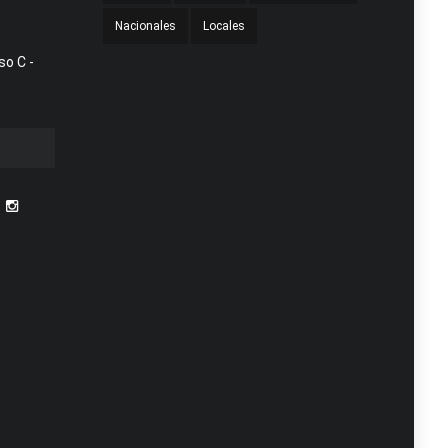
Nacionales
Locales
so C -