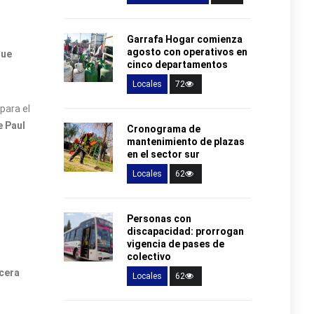
Garrafa Hogar comienza
agosto con operativos en
gue
cinco departamentos
Locales
72
para el
e Paul
Cronograma de
mantenimiento de plazas
en el sector sur
Locales
62
Personas con
discapacidad: prorrogan
vigencia de pases de
colectivo
cera
Locales
62