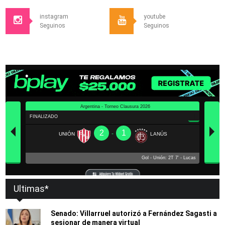
instagram
youtube
Seguinos
Seguinos
Ultimas*
Senado: Villarruel autorizó a Fernández Sagasti a
sesionar de manera virtual