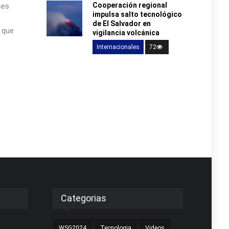
Cooperación regional
ses
impulsa salto tecnológico
de El Salvador en
y que
vigilancia volcánica
Internacionales
72
Categorias
WSG2024
Tecnologia
Videos