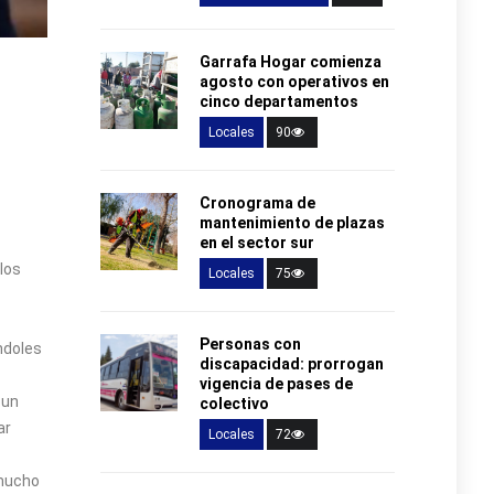
Garrafa Hogar comienza
agosto con operativos en
cinco departamentos
Locales
90
Cronograma de
mantenimiento de plazas
en el sector sur
los
Locales
75
Personas con
ndoles
discapacidad: prorrogan
vigencia de pases de
 un
colectivo
ar
Locales
72
 mucho