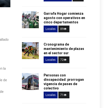
Garrafa Hogar comienza
agosto con operativos en
cinco departamentos
Locales
89
allado
Cronograma de
mantenimiento de plazas
en el sector sur
Locales
72
n la
Personas con
discapacidad: prorrogan
de de
vigencia de pases de
colectivo
 de
Locales
71