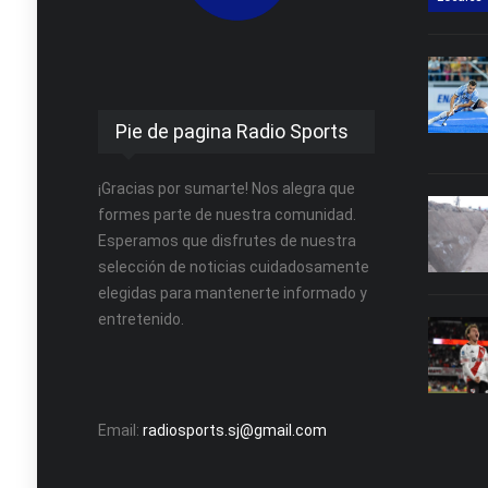
Pie de pagina Radio Sports
¡Gracias por sumarte! Nos alegra que
formes parte de nuestra comunidad.
Esperamos que disfrutes de nuestra
selección de noticias cuidadosamente
elegidas para mantenerte informado y
entretenido.
Email:
radiosports.sj@gmail.com