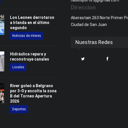
radiosports.sj@gmail.com
Direccion
Los Leones derrotaron
Aberastain 263 Norte Primer Pi
a Irlanda en el último
Ciudad de San Juan
segundo
Noticias de interes
Nuestras Redes
Hidráulica repara y
reconstruye canales
Locales
River goleó a Belgrano
por 3-0 y escolta la zona
B del Torneo Apertura
2026
Deportes