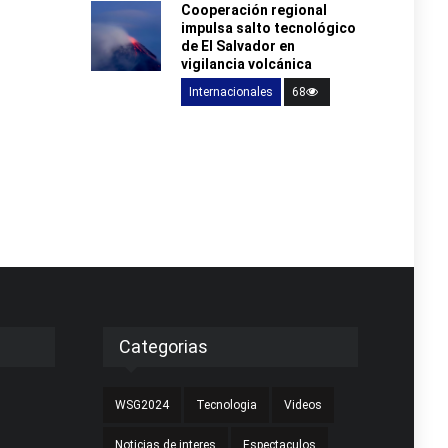
Cooperación regional
impulsa salto tecnológico
de El Salvador en
vigilancia volcánica
Internacionales
68
Categorias
WSG2024
Tecnologia
Videos
Noticias de interes
Espectaculos