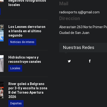
negativos fotográficos
Mail
locales
radiosports.sj@gmail.com
Direccion
Los Leones derrotaron
Aberastain 263 Norte Primer Pi
a Irlanda en el último
Ciudad de San Juan
segundo
Noticias de interes
Nuestras Redes
Hidráulica repara y
reconstruye canales
Locales
River goleó a Belgrano
por 3-0 y escolta la zona
B del Torneo Apertura
2026
Deportes