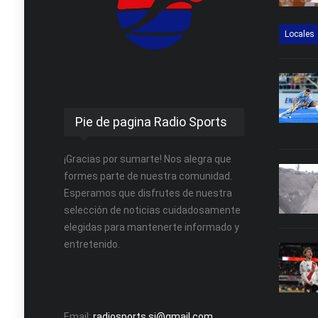
Locales
Pie de pagina Radio Sports
¡Gracias por sumarte! Nos alegra que
formes parte de nuestra comunidad.
Esperamos que disfrutes de nuestra
selección de noticias cuidadosamente
elegidas para mantenerte informado y
entretenido.
Email:
radiosports.sj@gmail.com